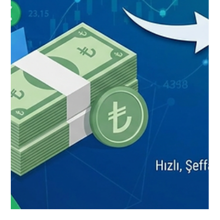
Mobil Nakit Bozum
Hayatın getirdiği anlık harcamalar, beklenmedik
faturalar veya acil nakit ihtiyaçları her an kapımızı
çalabilir. Böyle durumlarda geleneksel
yöntemlerle kredi çekmeye çalışmak, borç
istemek ya da uzun bankacılık prosedürleriyle
uğraşmak zaman kaybettirir. İşte tam bu noktada,
akıllı telefonunuzun size sunduğu harika bir
finansal kolaylık devreye giriyor.