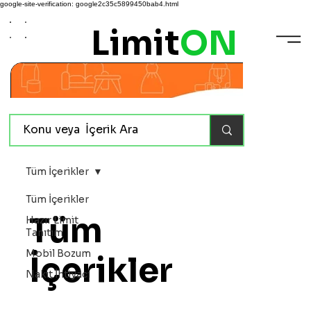
google-site-verification: google2c35c5899450bab4.html
Limit
ON
Tüm İçerikler
Tüm İçerikler
Tüm
Hazır Limit
Tanıtım
Mobil Bozum
İçerikler
Nakit İhtiyacı