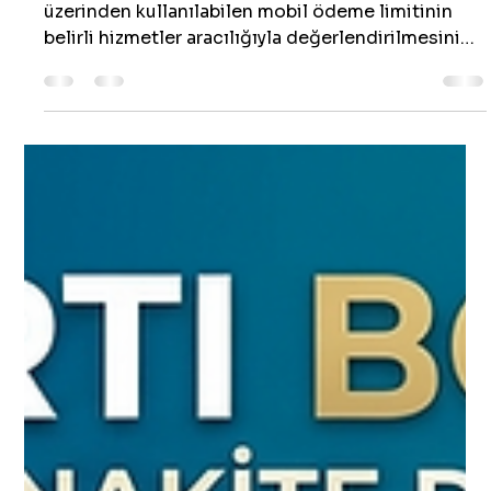
Taner Ufuk Serpil
6 Tem
2 dakikada okunur
Mobil Ödeme ile Bakiye Çekme
Mobil ödeme ile bakiye çekme, operatör
üzerinden kullanılabilen mobil ödeme limitinin
belirli hizmetler aracılığıyla değerlendirilmesini
sağlayan bir işlemdir. Kullanıcılar, sahip oldukları
mobil ödeme haklarını ihtiyaçlarına uygun şekilde