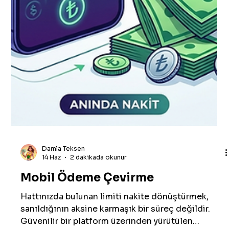
Erhan Yolcu
16 Haz
3 dakikada okunur
Güvenli Dijital Bozum
Dijital dünyada finansal teknolojilerin
gelişmesiyle birlikte, kullanıcıların sahip olduğu
dijital bakiyeleri ve mobil kredileri esnek bir
şekilde değerlendirme ihtiyacı her geçen gün
artıyor. Bu süreçte en çok merak edilen ve
araştırılan konuların başında ise güvenli dijital
bozum işlemleri geliyor. İnternet kullanıcıları, akıllı
telefonlarındaki mevcut mobil ödeme limitlerini
nakite dönüştürmek istediklerinde, mağduriyet
yaşamamak adına haklı olarak en korunaklı ve
şeffaf y