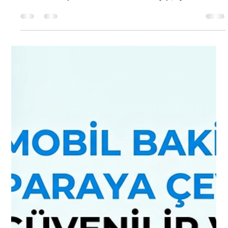
Bozdurma Platformu
Mobil ödeme bozdurma işlemleri, telefon
faturanıza yansıtılan ya da mevcut bakiyenizden
düşülen dijital kredilerin, belirli platformlar
aracılığıyla gerçek paraya dönüştürülmesi
sürecidir. Bu süreçte adımların şeffaf bir şekilde
yürütülmesi, kullanıcının işlem esnasında hiçbir
mağduriyet yaşamaması esastır. Kaliteli bir
bozdurma platformu, size sadece bir hizmet
sunmakla kalmaz, aynı zamanda finansal
işlemlerinizde aradığınız güvenli limanı sağlar.