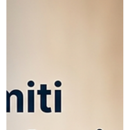
Yavuz Selim Türkoğlu
24 Haz
3 dakikada okunur
Oyun Kartı Bozdurma
Bir çok insan internet üzerinde biriken bu
bakiyeleri nasıl değerlendireceğini
bilememektedir. Çeşitli platformlardan elde
edilen kodlar, kullanılmadığı takdirde geçerliliğini
yitirebilir ya da hesaplarda atıl bir vaziyette
bekleyebilir.