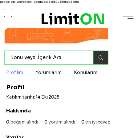
google-site-verification: google2c35c5899450bab4.html
Limit
ON
Profilim
Yorumlarım
Konularım
Profil
Katılım tarihi: 14 Eki 2025
Hakkında
0
beğeni alındı
0
yorum alındı
0
en iyi cevap
Yazılar