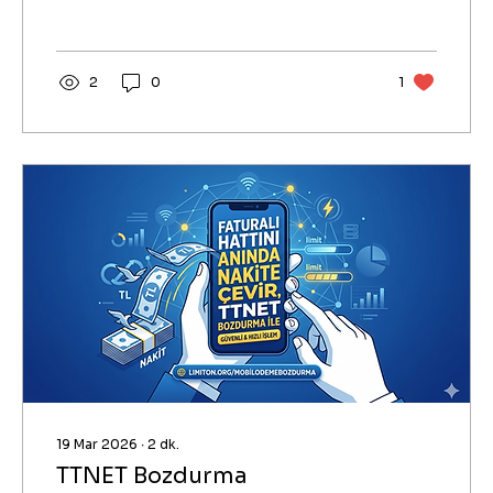
atıl bir vaziyette bekleyebilir.
2
0
1
19 Mar 2026
∙
2
dk.
TTNET Bozdurma