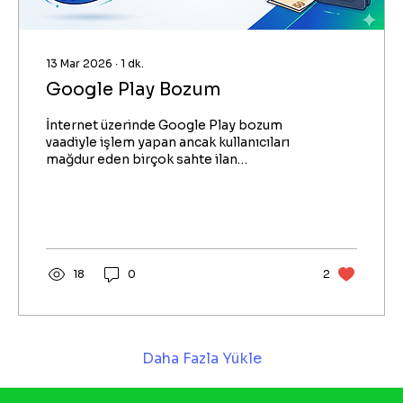
13 Mar 2026
∙
1
dk.
Google Play Bozum
İnternet üzerinde Google Play bozum
vaadiyle işlem yapan ancak kullanıcıları
mağdur eden birçok sahte ilan
bulunabilir. Bu yüzden kurumsal altyapısı
olmayan, referansı bulunmayan kişilere
asla güvenmeyin. Limiton.org gibi bilinen
platformlar, size işlem takibi sunarak bu
riskleri ortadan kaldırır.
18
0
2
Daha Fazla Yükle