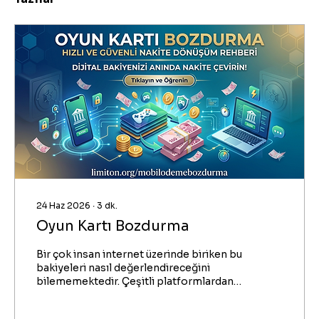
24 Haz 2026
∙
3
dk.
Oyun Kartı Bozdurma
Bir çok insan internet üzerinde biriken bu
bakiyeleri nasıl değerlendireceğini
bilememektedir. Çeşitli platformlardan
elde edilen kodlar, kullanılmadığı takdirde
geçerliliğini yitirebilir ya da hesaplarda