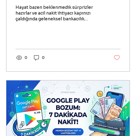
Hayat bazen beklenmedik sürprizler
hazırlar ve acil nakit ihtiyacı kapınızı
çaldığında geleneksel bankacılık
yöntemleri çok yavaş kalabilir. İşte tam
bu noktada, dijital dünyanın sunduğu en
hızlı finansal çözümlerden biri olan ttnet
bozdurma devreye giriyor.
0
0