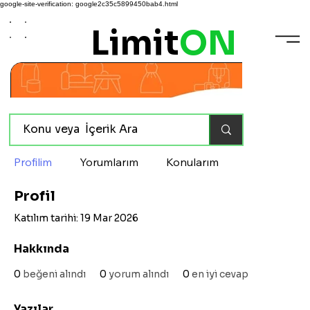
google-site-verification: google2c35c5899450bab4.html
Limit
ON
Profilim
Yorumlarım
Konularım
Profil
Katılım tarihi: 19 Mar 2026
Hakkında
0
beğeni alındı
0
yorum alındı
0
en iyi cevap
Yazılar