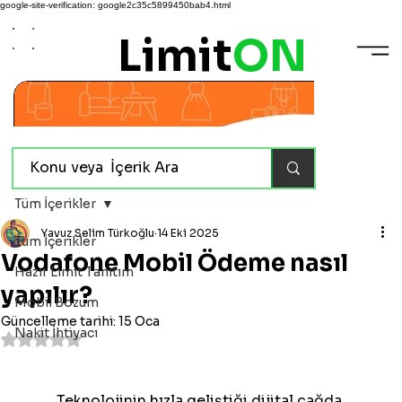
google-site-verification: google2c35c5899450bab4.html
Limit
ON
Tüm İçerikler
Yavuz Selim Türkoğlu
14 Eki 2025
Tüm İçerikler
Vodafone Mobil Ödeme nasıl
Hazır Limit Tanıtım
yapılır?
Mobil Bozum
Güncelleme tarihi:
15 Oca
Nakit İhtiyacı
5 üzerinden NaN yıldız
Teknolojinin hızla geliştiği dijital çağda, 