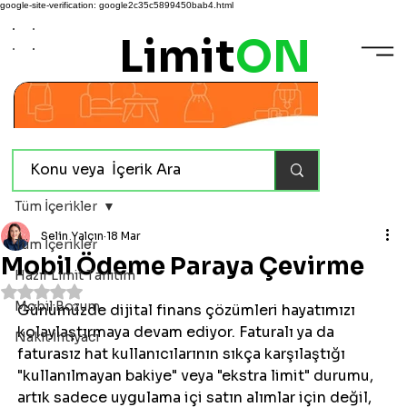
google-site-verification: google2c35c5899450bab4.html
Limit
ON
Tüm İçerikler
Selin Yalçın
18 Mar
Tüm İçerikler
Mobil Ödeme Paraya Çevirme
Hazır Limit Tanıtım
5 üzerinden NaN yıldız
Mobil Bozum
Günümüzde dijital finans çözümleri hayatımızı 
kolaylaştırmaya devam ediyor. Faturalı ya da 
Nakit İhtiyacı
faturasız hat kullanıcılarının sıkça karşılaştığı 
"kullanılmayan bakiye" veya "ekstra limit" durumu, 
artık sadece uygulama içi satın alımlar için değil, 