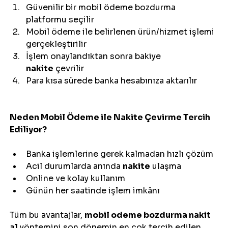
Güvenilir bir mobil ödeme bozdurma 
platformu seçilir
Mobil ödeme ile belirlenen ürün/hizmet işlemi 
gerçekleştirilir
İşlem onaylandıktan sonra bakiye 
nakite
 çevrilir
Para kısa sürede banka hesabınıza aktarılır
Neden Mobil Ödeme ile Nakite Çevirme Tercih 
Ediliyor?
Banka işlemlerine gerek kalmadan hızlı çözüm
Acil durumlarda anında 
nakite
 ulaşma
Online ve kolay kullanım
Günün her saatinde işlem imkânı
Tüm bu avantajlar, 
mobil odeme bozdurma nakit 
al
 yöntemini son dönemin en çok tercih edilen 