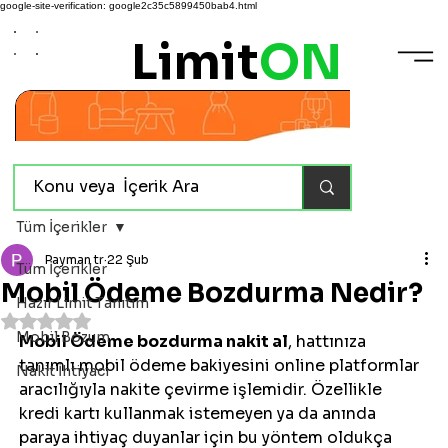
google-site-verification: google2c35c5899450bab4.html
Limit
ON
Tüm İçerikler
Payman tr
22 Şub
Tüm İçerikler
Mobil Ödeme Bozdurma Nedir?
Hazır Limit Tanıtım
5 üzerinden NaN yıldız
Mobil Bozum
Mobil Ödeme bozdurma nakit al
, hattınıza 
tanımlı mobil ödeme bakiyesini online platformlar 
Nakit İhtiyacı
aracılığıyla nakite çevirme işlemidir. Özellikle 
kredi kartı kullanmak istemeyen ya da anında 
paraya ihtiyaç duyanlar için bu yöntem oldukça 