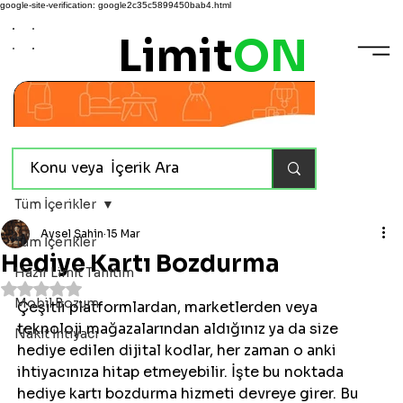
google-site-verification: google2c35c5899450bab4.html
Limit
ON
Tüm İçerikler
Aysel Şahin
15 Mar
Tüm İçerikler
Hediye Kartı Bozdurma
Hazır Limit Tanıtım
5 üzerinden NaN yıldız
Mobil Bozum
Çeşitli platformlardan, marketlerden veya 
teknoloji mağazalarından aldığınız ya da size 
Nakit İhtiyacı
hediye edilen dijital kodlar, her zaman o anki 
ihtiyacınıza hitap etmeyebilir. İşte bu noktada 
hediye kartı bozdurma hizmeti devreye girer. Bu 