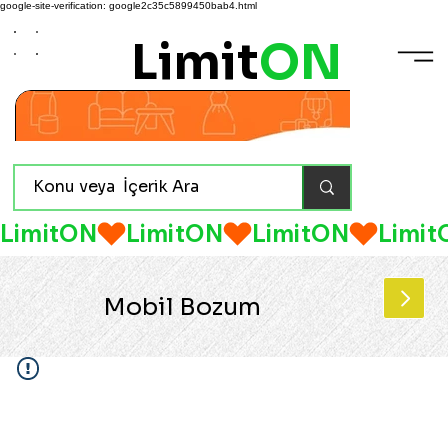
google-site-verification: google2c35c5899450bab4.html
Limit
ON
LimitON
Mobil Bozum