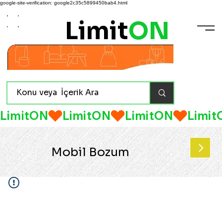
google-site-verification: google2c35c5899450bab4.html
Limit
ON
LimitON
Mobil Bozum