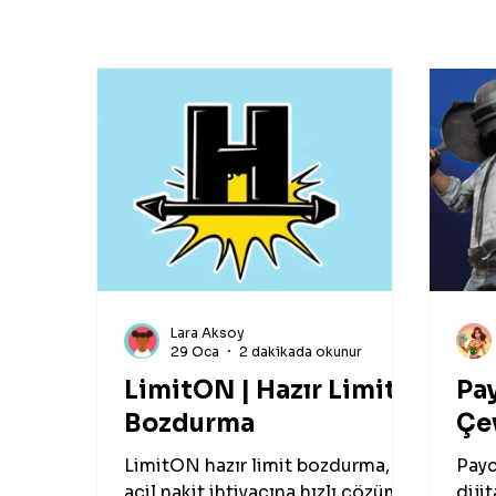
Lara Aksoy
29 Oca
2 dakikada okunur
LimitON | Hazır Limit
Pay
Bozdurma
Çe
LimitON hazır limit bozdurma,
Payc
acil nakit ihtiyacına hızlı çözüm
diji