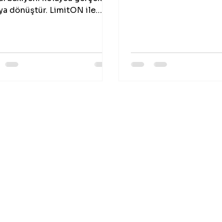
işlemleri için hemn ile
ya dönüştür. LimitON ile
geçin.
nli, hızlı ve 7/24 aktif
ell bozum hizmeti seni
iyor.