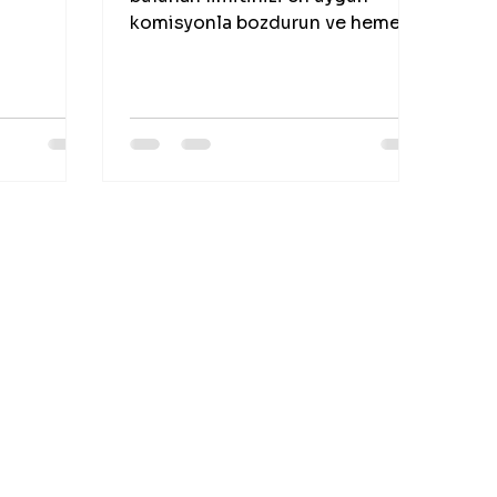
tişime
komisyonla bozdurun ve hemen
nakit alın.Mobil Bozum için
hemen iletişime geçin.