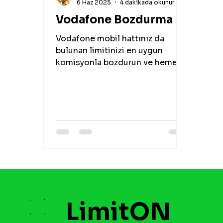
6 Haz 2025
4 dakikada okunur
Vodafone Bozdurma
Vodafone mobil hattınız da
bulunan limitinizi en uygun
komisyonla bozdurun ve hemen
nakit alın.Vodafone Mobil Bozum
için hemen iletişime geçin.
LimitON