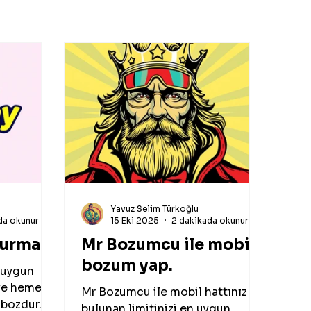
Yavuz Selim Türkoğlu
da okunur
15 Eki 2025
2 dakikada okunur
durma
Mr Bozumcu ile mobil
bozum yap.
 uygun
ve hemen
Mr Bozumcu ile mobil hattınız da
ye bozdurma
bulunan limitinizi en uygun