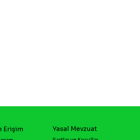
Yasal Mevzuat
ı Erişim
Şartlar ve Koşullar