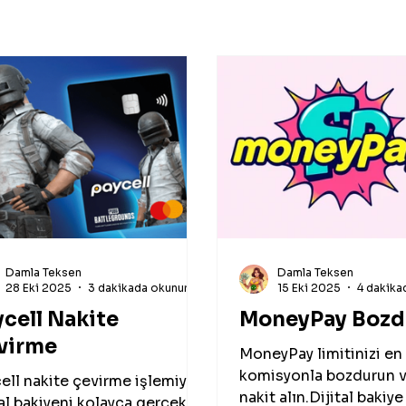
Damla Teksen
Damla Teksen
28 Eki 2025
3 dakikada okunur
15 Eki 2025
4 dakika
cell Nakite
MoneyPay Boz
virme
MoneyPay limitinizi en
komisyonla bozdurun 
ell nakite çevirme işlemiyle
nakit alın.Dijital baki
tal bakiyeni kolayca gerçek