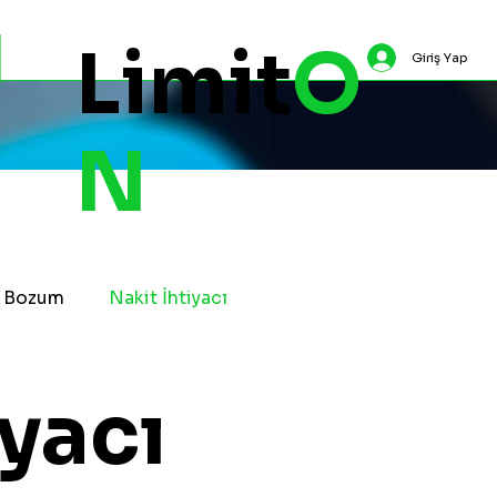
Limit
O
Giriş Yap
N
l Bozum
Nakit İhtiyacı
iyacı