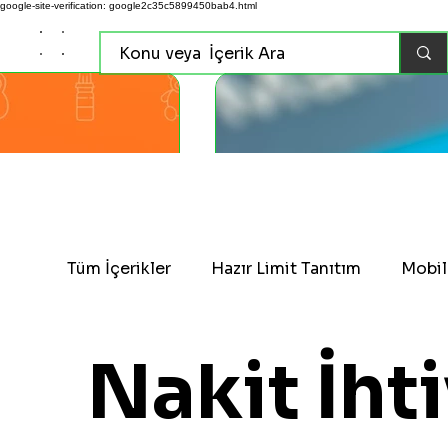
google-site-verification: google2c35c5899450bab4.html
Tüm İçerikler
Hazır Limit Tanıtım
Mobi
Nakit İht