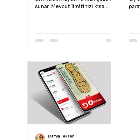
sunar. Mevcut limitinizi kısa
para
sürede nakite çevirebilir, pratik
güve
ve güvenilir şekilde işlem
Payc
yapabilirsiniz.
bekl
Damla Teksen